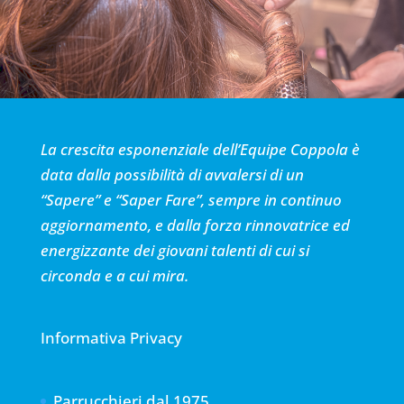
La crescita esponenziale dell’Equipe Coppola è
data dalla possibilità di avvalersi di un
“Sapere” e “Saper Fare”, sempre in continuo
aggiornamento, e dalla forza rinnovatrice ed
energizzante dei giovani talenti di cui si
circonda e a cui mira.
Informativa Privacy
Parrucchieri dal 1975